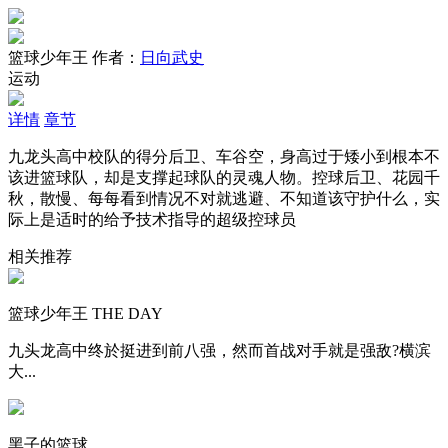
篮球少年王
作者：
日向武史
运动
详情
章节
九龙头高中校队的得分后卫、车谷空，身高过于矮小到根本不
该进篮球队，却是支撑起球队的灵魂人物。控球后卫、花园千
秋，散慢、每每看到情况不对就逃避、不知道该守护什么，实
际上是适时的给予技术指导的超级控球员
相关推荐
篮球少年王 THE DAY
九头龙高中终於挺进到前八强，然而首战对手就是强敌?横滨
大...
黑子的篮球