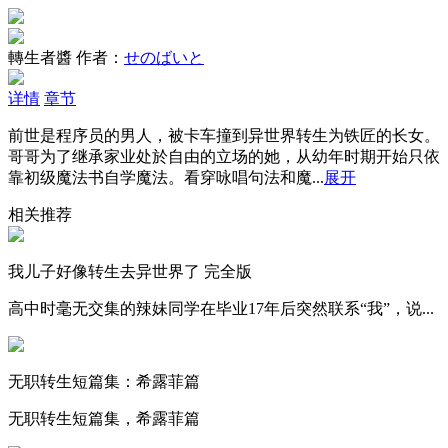
轉生者醬
作者：
せのばいと
详情
章节
前世是程序员的男人，被卡车撞到异世界转生为铁匠的长女。
哥哥为了继承家业处於自由的立场的她，从幼年时期开始只依
靠初级魔法书自学魔法。看穿咏唱句法和魔...
展开
相关推荐
我儿子好像转生去异世界了 完全版
高中时毫无交集的辣妹同学在毕业17年后突然联系“我”，说...
无职转生短篇集：希露菲篇
无职转生短篇集，希露菲篇